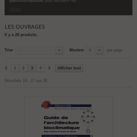
questions/réponses
pour découvrir les ...
Détails
LES OUVRAGES
Il y a 28 produits.
Trier
Montrer
par page
--
9
1
2
3
4
Afficher tout
Résultats 19 - 27 sur 28.