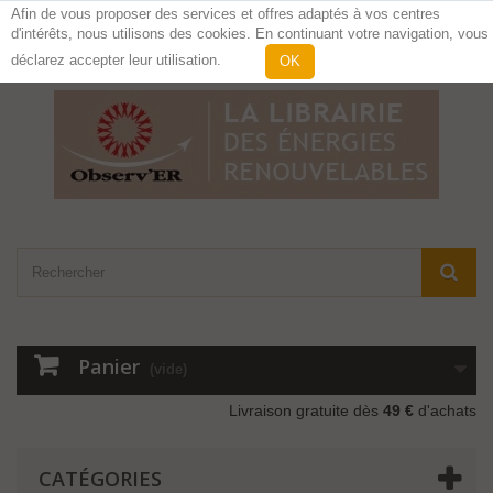
Afin de vous proposer des services et offres adaptés à vos centres
d'intérêts, nous utilisons des cookies. En continuant votre navigation, vous
Contactez-nous
Connexion
déclarez accepter leur utilisation.
OK
Panier
(vide)
Livraison gratuite dès
49 €
d'achats
CATÉGORIES