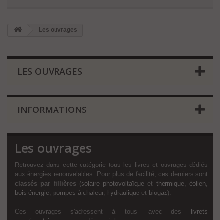
Les ouvrages
LES OUVRAGES
INFORMATIONS
Les ouvrages
Retrouvez dans cette catégorie tous les livres et ouvrages dédiés
aux énergies renouvelables. Pour plus de facilité, ces derniers sont
classés par fillières
(
solaire photovoltaïque
et
thermique
,
éolien
,
bois-énergie
,
pompes à chaleur
,
hydraulique
et
biogaz
).
Ces ouvrages s'adressent à tous, avec des
livrets