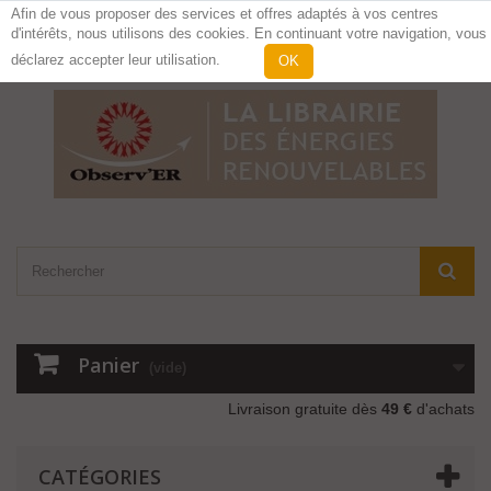
Afin de vous proposer des services et offres adaptés à vos centres
d'intérêts, nous utilisons des cookies. En continuant votre navigation, vous
Contactez-nous
Connexion
déclarez accepter leur utilisation.
OK
Panier
(vide)
Livraison gratuite dès
49 €
d'achats
CATÉGORIES