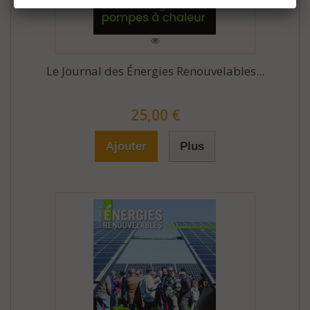
Le Journal des Énergies Renouvelables...
25,00 €
Ajouter
Plus