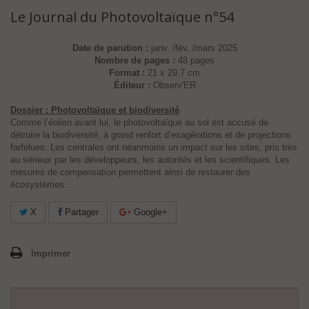
Le Journal du Photovoltaïque n°54
Date de parution :
janv. /fév. /mars 2025
Nombre de pages :
48 pages
Format :
21 x 29,7 cm
Éditeur :
Observ'ER
Dossier : Photovoltaïque et biodiversité
Comme l’éolien avant lui, le photovoltaïque au sol est accusé de
détruire la biodiversité, à grand renfort d’exagérations et de projections
farfelues. Les centrales ont néanmoins un impact sur les sites, pris très
au sérieux par les développeurs,
les autorités et les scientifiques. Les
mesures de
compensation permettent ainsi de restaurer des
écosystèmes.
X
Partager
Google+
Imprimer