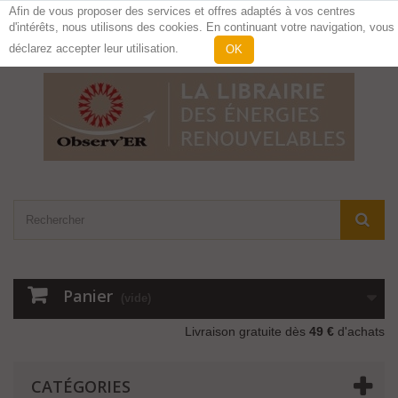
Afin de vous proposer des services et offres adaptés à vos centres
d'intérêts, nous utilisons des cookies. En continuant votre navigation, vous
Contactez-nous
Connexion
déclarez accepter leur utilisation.
OK
Panier
(vide)
Livraison gratuite dès
49 €
d'achats
CATÉGORIES