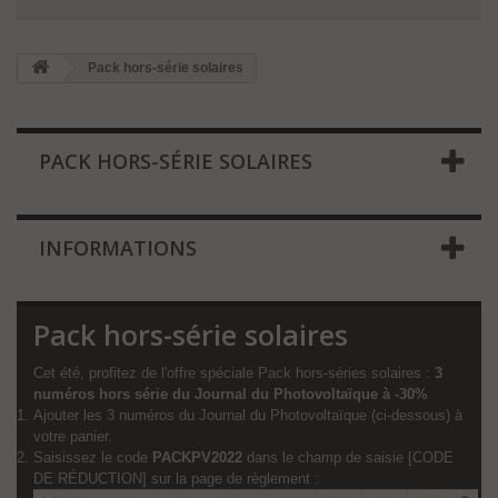
Pack hors-série solaires
PACK HORS-SÉRIE SOLAIRES
INFORMATIONS
Pack hors-série solaires
Cet été, profitez de l'offre spéciale Pack hors-séries solaires :
3
numéros hors série du Journal du Photovoltaïque à -30%
Ajouter les 3 numéros du
Journal du Photovoltaïqu
e (ci-dessous) à
votre panier.
Saisissez le code
PACKPV2022
dans le champ de saisie [CODE
DE RÉDUCTION] sur la page de règlement :