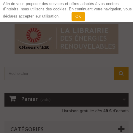
Afin de vous proposer des services et offres adaptés à vos centres
d'intérêts, nous utilisons des cookies. En continuant votre navigation, vous
Contactez-nous
Connexion
déclarez accepter leur utilisation.
OK
Panier
(vide)
Livraison gratuite dès
49 €
d'achats
CATÉGORIES