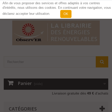
Afin de vous proposer des services et offres adaptés à vos centres
d'intérêts, nous utilisons des cookies. En continuant votre navigation, vous
Contactez-nous
Connexion
déclarez accepter leur utilisation.
OK
Panier
(vide)
Livraison gratuite dès
49 €
d'achats
CATÉGORIES