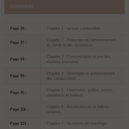
SOMMAIRE
Page 18 :
Chapitre 1 - Le bois combustible
Chapitre 2 - Protection de l'environnement,
Page 37 :
du climat et des ressources
Chapitre 3 - Consommation et prix des
Page 54 :
matières premières
Chapitre 4 - Stockages et acheminement
Page 59 :
des combustibles
Chapitre 5 - Cheminées, poêles, inserts,
Page 76 :
chaudières et brûleurs
Chapitre 6 - Accumulateurs et ballons
Page 116 :
tampons
Page 123 :
Chapitre 7 - Systèmes de chauffage