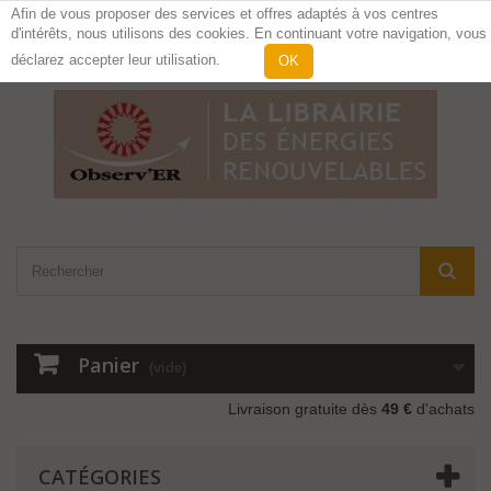
Afin de vous proposer des services et offres adaptés à vos centres
d'intérêts, nous utilisons des cookies. En continuant votre navigation, vous
Contactez-nous
Connexion
déclarez accepter leur utilisation.
OK
Panier
(vide)
Livraison gratuite dès
49 €
d'achats
CATÉGORIES