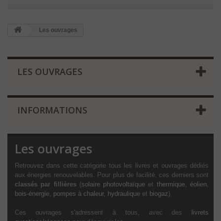
Les ouvrages
LES OUVRAGES
INFORMATIONS
Les ouvrages
Retrouvez dans cette catégorie tous les livres et ouvrages dédiés
aux énergies renouvelables. Pour plus de facilité, ces derniers sont
classés par fillières
(
solaire photovoltaïque
et
thermique
,
éolien
,
bois-énergie
,
pompes à chaleur
,
hydraulique
et
biogaz
).
Ces ouvrages s'adressent à tous, avec des
livrets