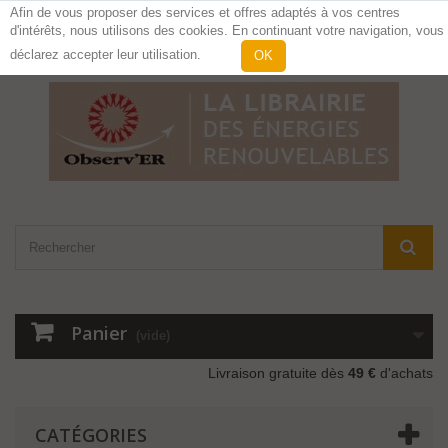
Afin de vous proposer des services et offres adaptés à vos centres
d'intérêts, nous utilisons des cookies. En continuant votre navigation, vous
Contactez-nous
Connexion
déclarez accepter leur utilisation.
OK
Panier
(vide)
Livraison gratuite dès
49 €
d'achats
CATÉGORIES