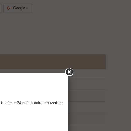
Google+
raitée le 24 août à notre réouverture.
 : à quoi s'attendre ?