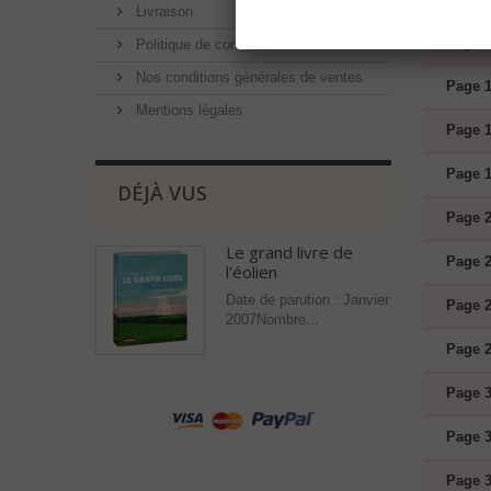
Livraison
Page 8
Politique de confidentialité
Nos conditions générales de ventes
Page 1
Mentions légales
Page 1
Page 1
DÉJÀ VUS
Page 2
Le grand livre de
Page 2
l'éolien
Date de parution : Janvier
Page 2
2007Nombre...
Page 2
Page 3
Page 3
Page 3