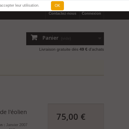
 accepter leur utilisation.
OK
Contactez-nous
Connexion
Panier
(vide)
Livraison gratuite dès
49 €
d'achats
de l'éolien
75,00 €
71,09 €
n :
Janvier 2007