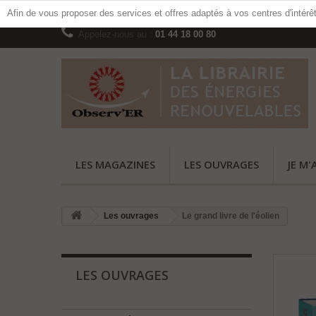
Afin de vous proposer des services et offres adaptés à vos centres d'intérê
Appelez-nous au :
01 44 18 00 80
LES MAGAZINES
LES OUVRAGES
JE M'
Les ouvrages
Le grand livre de l'éolien
LES OUVRAGES