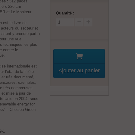
es :
512 pages
,6 x 226 cm
ER et Le Moniteur
Quantité :
n est le livre de
 acteurs du secteur et
aitent y prendre part à
cteur une vue
es techniques les plus
e contre le
ue.
ise internationale est
Ajouter au panier
r l’état de la filière
 et très documenté,
: encadrés, exemples,
de très nombreuses
n et mise à jour de
ats-Unis en 2004, sous
 renewable energy for
ss” – Chelsea Green
9-1