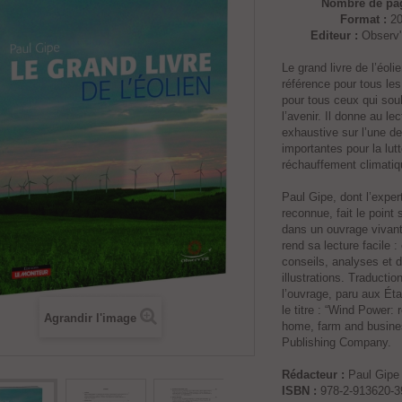
Nombre de pag
Format :
20
Editeur :
Observ'
Le grand livre de l’éolie
référence pour tous les
pour tous ceux qui souh
l’avenir. Il donne au le
exhaustive sur l’une d
importantes pour la lutt
réchauffement climatiq
Paul Gipe, dont l’expert
reconnue, fait le point su
dans un ouvrage vivant
rend sa lecture facile 
conseils, analyses et 
illustrations. Traductio
l’ouvrage, paru aux Ét
le titre : “Wind Power:
Agrandir l'image
home, farm and busine
Publishing Company.
Rédacteur :
Paul Gipe
ISBN :
978-2-913620-3