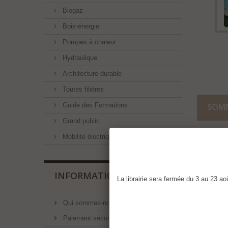
Biogaz
Bois-énergie
Pompes à chaleur
Hydraulique
Architecture durable
Toutes filières
Guide des Formations
SOM
Grand public
Mobilité électrique
Page 1
Page 1
INFORMATIONS
La librairie sera fermée du 3 au 23 a
Page 2
Qui sommes-nous ?
Page 5
Paiement sécurisé
Page 7