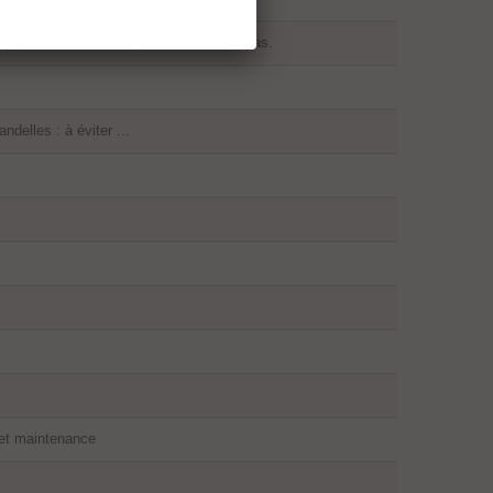
 qui fonctionne et ce qui ne fonctionne pas.
delles : à éviter ...
é et maintenance