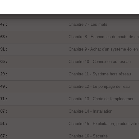
3 :
Chapitre 6 - Évaluer la technologie : ce
47 :
Chapitre 7 - Les mâts
63 :
Chapitre 8 - Économies de bouts de chan
91 :
Chapitre 9 - Achat d'un système éolien
05 :
Chapitre 10 - Connexion au réseau
29 :
Chapitre 11 - Système hors réseau
49 :
Chapitre 12 - Le pompage de l'eau
71 :
Chapitre 13 - Choix de l'emplacement
07 :
Chapitre 14 - Installation
51 :
Chapitre 15 - Exploitation, productivit
67 :
Chapitre 16 - Sécurité