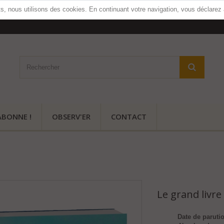
ts, nous utilisons des cookies. En continuant votre navigation, vous déclarez
ABONNE !
OBSERV'ER
CONTACT
Le grand livre 
Date de parutio