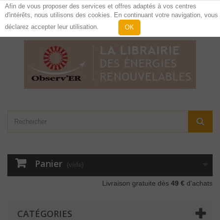
Afin de vous proposer des services et offres adaptés à vos centres
d'intérêts, nous utilisons des cookies. En continuant votre navigation, vous
Contactez-nous
Connexion
déclarez accepter leur utilisation.
OK
Panier
(vide)
Livraison gratuite dès
49 €
d'achats
CATÉGORIES