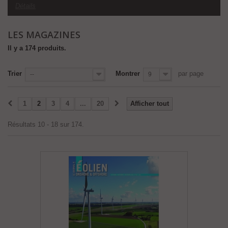
Détails
LES MAGAZINES
Il y a 174 produits.
Trier
Montrer
par page
--
9
1
2
3
4
...
20
Afficher tout
Résultats 10 - 18 sur 174.