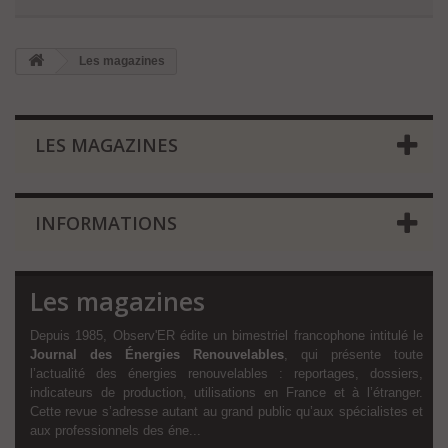
Les magazines
LES MAGAZINES
INFORMATIONS
Les magazines
Depuis 1985, Observ'ER édite un bimestriel francophone intitulé le
Journal des Énergies Renouvelables
, qui présente toute
l’actualité des énergies renouvelables : reportages, dossiers,
indicateurs de production, utilisations en France et à l’étranger.
Cette revue s’adresse autant au grand public qu’aux spécialistes et
aux professionnels des éne...