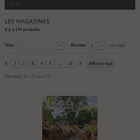
Détails
LES MAGAZINES
Il y a 174 produits.
Trier
Montrer
par page
--
9
1
2
3
4
5
...
20
Afficher tout
Résultats 19 - 27 sur 174.