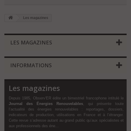
Les magazines
LES MAGAZINES
INFORMATIONS
Les magazines
Depuis 1985, Observ'ER édite un bimestriel francophone intitulé le
Journal des Énergies Renouvelables
, qui présente toute
l’actualité des énergies renouvelables : reportages, dossiers,
indicateurs de production, utilisations en France et à l’étranger.
Cette revue s’adresse autant au grand public qu’aux spécialistes et
aux professionnels des éne...