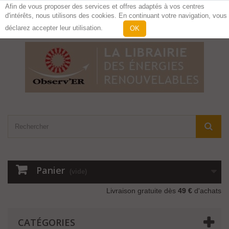
Afin de vous proposer des services et offres adaptés à vos centres
d'intérêts, nous utilisons des cookies. En continuant votre navigation, vous
Contactez-nous
Connexion
déclarez accepter leur utilisation.
OK
Panier
(vide)
Livraison gratuite dès
49 €
d'achats
CATÉGORIES