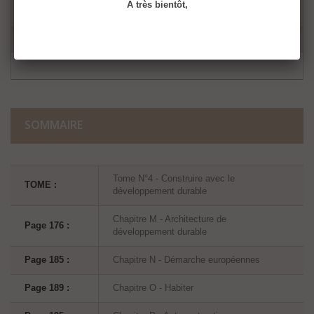
15,17 €
À très bientôt,
SOMMAIRE
Tome N°4 - Construire avec le
TOME :
développement durable
Chapitre M - Architecture de
Page 176 :
développement durable
Page 185 :
Chapitre N - Démarche européennes
Page 189 :
Chapitre O - Habiter