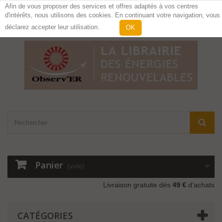
Afin de vous proposer des services et offres adaptés à vos centres
d'intérêts, nous utilisons des cookies. En continuant votre navigation, vous
Contactez-nous
Connexion
déclarez accepter leur utilisation.
OK
Panier
(vide)
Livraison gratuite dès
49 €
d'achats
CATÉGORIES