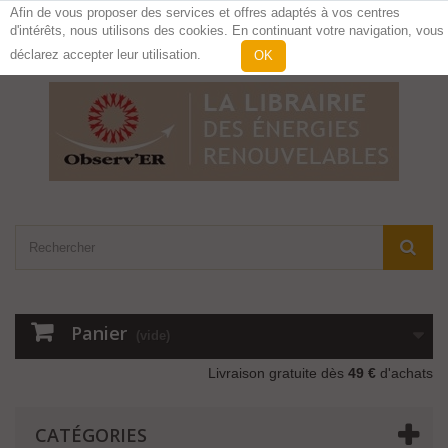
Afin de vous proposer des services et offres adaptés à vos centres
d'intérêts, nous utilisons des cookies. En continuant votre navigation, vous
Contactez-nous
Connexion
déclarez accepter leur utilisation.
OK
Panier
(vide)
Livraison gratuite dès
49 €
d'achats
CATÉGORIES