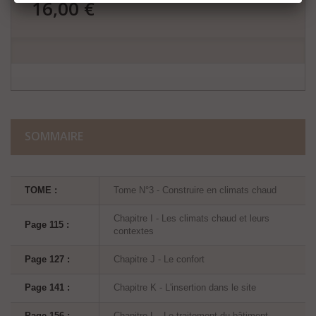
16,00 €
15,17 €
SOMMAIRE
TOME :
Tome N°3 - Construire en climats chaud
Chapitre I - Les climats chaud et leurs
Page 115 :
contextes
Page 127 :
Chapitre J - Le confort
Page 141 :
Chapitre K - L'insertion dans le site
Page 156 :
Chapitre L - Le traitement du bâtiment