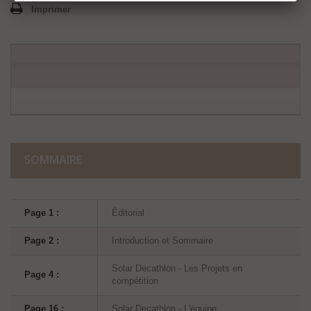
Imprimer
SOMMAIRE
Page 1 :
Éditorial
Page 2 :
Introduction et Sommaire
Solar Decathlon - Les Projets en
Page 4 :
compétition
Page 16 :
Solar Decathlon - L'équipe