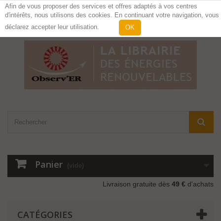
Afin de vous proposer des services et offres adaptés à vos centres
d'intérêts, nous utilisons des cookies. En continuant votre navigation, vous
Contactez-nous
Connexion
déclarez accepter leur utilisation.
OK
Panier
(vide)
Livraison gratuite dès
49 €
d'achats
CATÉGORIES