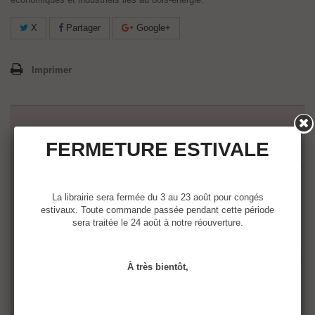
X
Partager
Google+
Imprimer
25,00 €
24,49 €
FERMETURE ESTIVALE
Quantité :
La librairie sera fermée du 3 au 23 août pour congés
estivaux. Toute commande passée pendant cette période
sera traitée le 24 août à notre réouverture.
À très bientôt,
Ajouter au panier