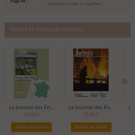
Page 44 :
kérosène ou pour se chauffer ?
REVUES ET OUVRAGES ASSOCIÉS
Le Journal des Én...
Le Journal des Én...
Le
25,00 €
25,00 €
Ajouter au panier
Ajouter au panier