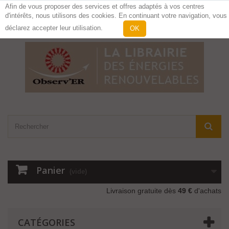
Afin de vous proposer des services et offres adaptés à vos centres
d'intérêts, nous utilisons des cookies. En continuant votre navigation, vous
Contactez-nous
Connexion
déclarez accepter leur utilisation.
OK
Panier
(vide)
Livraison gratuite dès
49 €
d'achats
CATÉGORIES