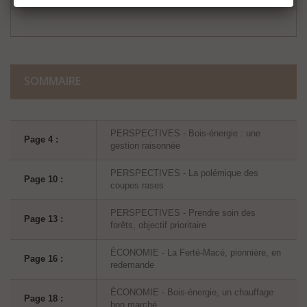
SOMMAIRE
PERSPECTIVES - Bois-énergie : une
Page 4 :
gestion raisonnée
PERSPECTIVES - La polémique des
Page 10 :
coupes rases
PERSPECTIVES - Prendre soin des
Page 13 :
forêts, objectif prioritaire
ÉCONOMIE - La Ferté-Macé, pionnière, en
Page 16 :
redemande
ÉCONOMIE - Bois-énergie, un chauffage
Page 18 :
bon marché