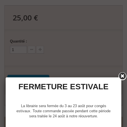
25,00 €
24,49 €
Quantité :
Ajouter au panier
FERMETURE ESTIVALE
La librairie sera fermée du 3 au 23 août pour congés
estivaux. Toute commande passée pendant cette période
sera traitée le 24 août à notre réouverture.
SOMMAIRE