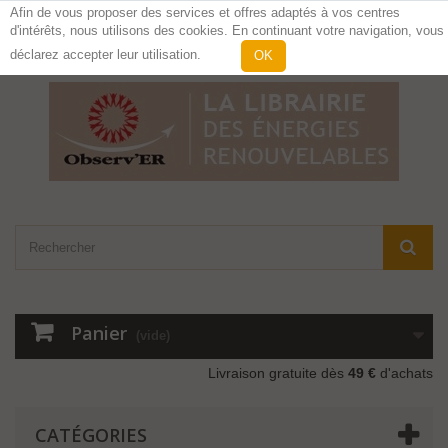
Afin de vous proposer des services et offres adaptés à vos centres
d'intérêts, nous utilisons des cookies. En continuant votre navigation, vous
Contactez-nous
Connexion
déclarez accepter leur utilisation.
OK
Panier
(vide)
Livraison gratuite dès
49 €
d'achats
CATÉGORIES