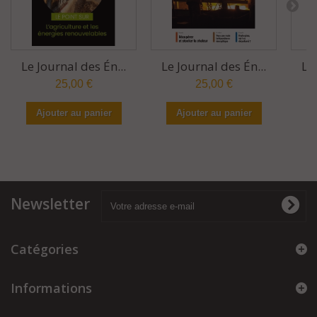
Le Journal des Én...
Le Journal des Én...
Le
25,00 €
25,00 €
Ajouter au panier
Ajouter au panier
Newsletter
Catégories
Informations