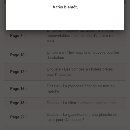
À très bientôt,
Page 4 :
L’essentiel de L’Actu
En débat - Objectif UE 2030. 42,5 % de
Page 7 :
renouvelables : les raisons d'y croire (ou
pas)
Entreprise - Newheat, une nouvelle bouffée
Page 10 :
de chaleur
Enquête - Les pompes à chaleur prêtes
Page 12 :
pour l'industrie
Dossier - La pyrogazéification se met en
Page 16 :
marche
Page 18 :
Dossier - La filière naissante s'impatiente
Dossier - La gazéification, une planche de
Page 22 :
salut pour Gardanne ?