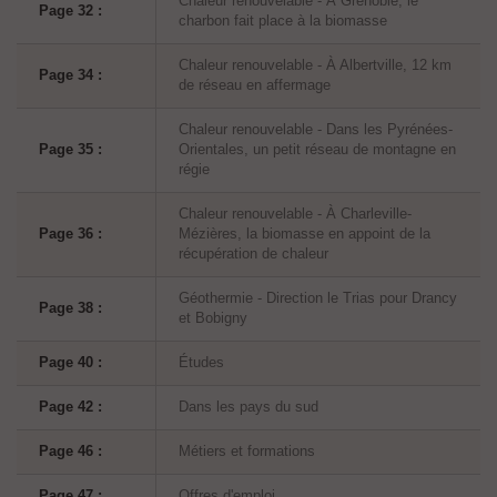
Chaleur renouvelable - À Grenoble, le
Page 32 :
charbon fait place à la biomasse
Chaleur renouvelable - À Albertville, 12 km
Page 34 :
de réseau en affermage
Chaleur renouvelable - Dans les Pyrénées-
Page 35 :
Orientales, un petit réseau de montagne en
régie
Chaleur renouvelable - À Charleville-
Page 36 :
Mézières, la biomasse en appoint de la
récupération de chaleur
Géothermie - Direction le Trias pour Drancy
Page 38 :
et Bobigny
Page 40 :
Études
Page 42 :
Dans les pays du sud
Page 46 :
Métiers et formations
Page 47 :
Offres d'emploi