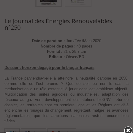
Le Journal des Énergies Renouvelables
n°250
Date de parution :
Jan./Fév./Mars 2020
Nombre de pages :
48 pages
Format :
21 x 29,7 cm
Editeur :
Observ'ER
Dossier : horizon dégagé pour le biogaz français
La France parviendra-t-elle à atteindre la neutralité carbone en 2050,
comme elle se l’est promis ? Que ce soit ou non le cas, la
méthanisation a un rôle essentiel à jouer dans cet ambitieux objectif.
Multiplication des unités agricoles ou industrielles, adaptation des
réseaux au gaz vert, développement des stations bioGNV... Sur ce
dossier, les territoires sont en première ligne et les Régions ont déjà
enclenché les rouages du changement, regrettant, malgré les avancées
réglementaires, que les ambitions nationales restent encore bien
tièdes..
X
Partager
Google+