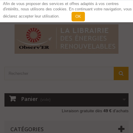
Afin de vous proposer des services et offres adaptés à vos centres
d'intérêts, nous utilisons des cookies. En continuant votre navigation, vous
Contactez-nous
Connexion
déclarez accepter leur utilisation.
OK
Panier
(vide)
Livraison gratuite dès
49 €
d'achats
CATÉGORIES