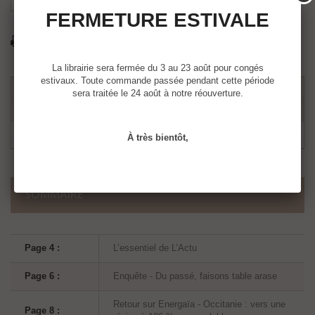
FERMETURE ESTIVALE
Imprimer
La librairie sera fermée du 3 au 23 août pour congés
estivaux. Toute commande passée pendant cette période
sera traitée le 24 août à notre réouverture.
À très bientôt,
SOMMAIRE
Page 4 :
L’essentiel de L’Actu
Page 6 :
Enquête - Du passé, faisons table arase
Retour sur Energaïa - Occitanie : vers une
Page 8 :