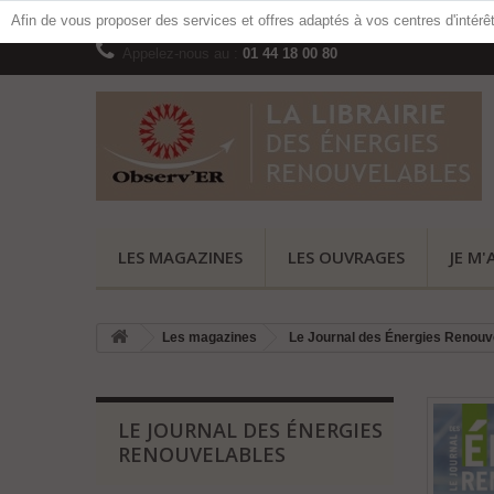
Afin de vous proposer des services et offres adaptés à vos centres d'intérê
Appelez-nous au :
01 44 18 00 80
LES MAGAZINES
LES OUVRAGES
JE M'
Les magazines
Le Journal des Énergies Renouv
LE JOURNAL DES ÉNERGIES
RENOUVELABLES