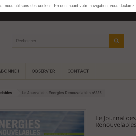
ts, nous utilisons des cookies. En continuant votre navigation, vous déclarez
ABONNE !
OBSERV'ER
CONTACT
elables
Le Journal des Énergies Renouvelables n°235
Le Journal de
Renouvelable