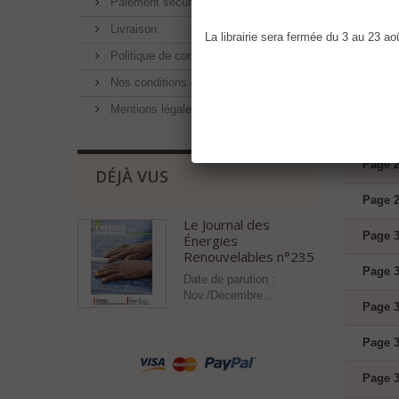
Paiement sécurisé
Page 1
Livraison
La librairie sera fermée du 3 au 23 a
Politique de confidentialité
Page 2
Nos conditions générales de ventes
Page 2
Mentions légales
Page 2
Page 2
DÉJÀ VUS
Page 2
Le Journal des
Page 3
Énergies
Renouvelables n°235
Page 3
Date de parution :
Nov./Décembre...
Page 3
Page 3
Page 3