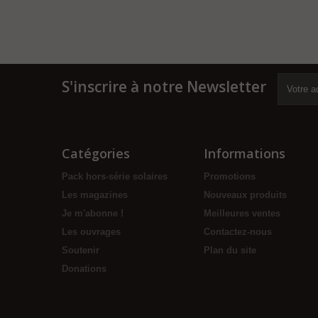
S'inscrire à notre
Newsletter
Catégories
Informations
Pack hors-série solaires
Promotions
Les magazines
Nouveaux produits
Je m'abonne !
Meilleures ventes
Les ouvrages
Contactez-nous
Soutenir
Plan du site
Donations