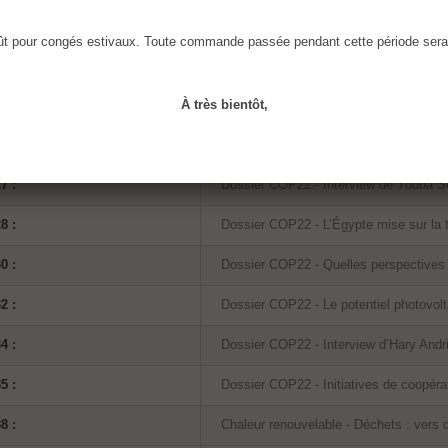
8 :
Dossier COP22 - Les renouvelables en 
oût pour congés estivaux. Toute commande passée pendant cette période sera t
0 :
Dossier COP22 - Relever le défi d’une 
2 :
Dossier COP22 - Interview de Jean-Lou
À très bientôt,
4 :
Dossier COP22 - Mobilisation en faveur
7 :
Dossier COP22 - Interview de Youba So
8 :
Dossier COP22 - L’Égypte mise sur la t
0 :
Dossier COP22 - Quelles perspectives p
2 :
Dossier COP22 - Le potentiel photovolt
4 :
Dossier COP22 - Interview d’Hary Andr
5 :
Dossier COP22 - Initiatives de coopéra
8 :
Chaleur renouvelable - Déchets : vers 