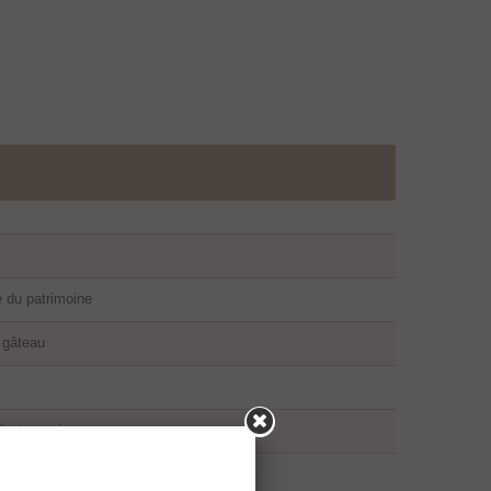
e du patrimoine
u gâteau
 l’autonomie
 la transition énergétique