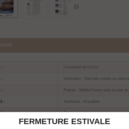
MAIRE
 :
L’essentiel de L’Actu
 :
Innovation - Une tuile solaire au servic
 :
Portrait - Météo-France veut sa part d
2 :
Territoires - Actualités
4 :
Territoires - Ungersheim sur la voie de
FERMETURE ESTIVALE
6 :
Territoires - Impliquer les citoyens dans