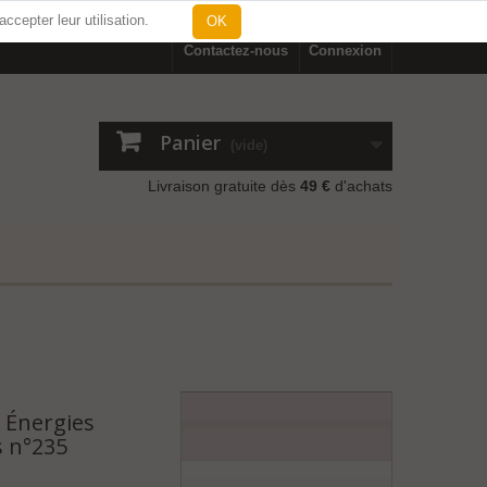
 accepter leur utilisation.
OK
Contactez-nous
Connexion
Panier
(vide)
Livraison gratuite dès
49 €
d'achats
s Énergies
s n°235