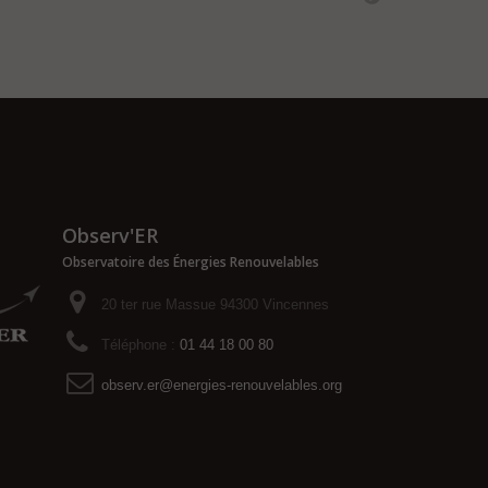
Observ'ER
Observatoire des Énergies Renouvelables
20 ter rue Massue 94300 Vincennes
Téléphone :
01 44 18 00 80
observ.er@energies-renouvelables.org