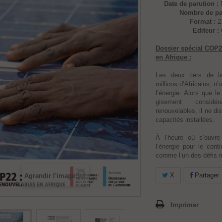
Date de parution :
Nombre de pa
Format :
2
Editeur :
Dossier spécial COP2
en Afrique :
Les deux tiers de la
millions d’Africains, n
l’énergie. Alors que l
gisement considé
renouvelables, il ne 
capacités installées.
À l’heure où s’ouvr
l’énergie pour le cont
comme l’un des défis m
X
Partager
Agrandir l'image
Imprimer