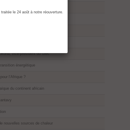
Afrique
raitée le 24 août à notre réouverture.
énergie renouvelable et partagée
is Borloo
 de l’énergie africaine de demain
kona, vice-président du Giec
ransition énergétique
our l’Afrique ?
aïque du continent africain
iantavy
tion
de nouvelles sources de chaleur