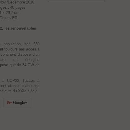
Nov./Décembre 2016
ges :
48 pages
1 x 29,7 cm
Observ'ER
2, les renouvelables
 population, soit 650
’ont toujours pas accès à
e continent dispose d’un
rable en énergies
dispose que de 34 GW de
e la COP22, l’accès à
inent africain s’annonce
ajeurs du XXIe siècle.
Google+