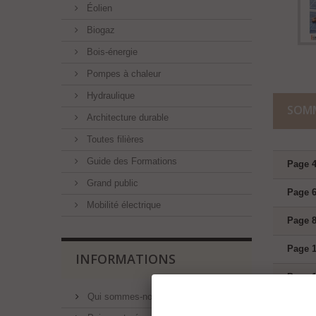
Éolien
Biogaz
Bois-énergie
Pompes à chaleur
Hydraulique
SOM
Architecture durable
Toutes filières
Guide des Formations
Page 4
Grand public
Page 6
Mobilité électrique
Page 8
Page 1
INFORMATIONS
Page 1
Qui sommes-nous ?
Page 1