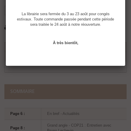
X
Partager
Google+
La librairie sera fermée du 3 au 23 août pour congés
estivaux. Toute commande passée pendant cette période
sera traitée le 24 août à notre réouverture.
Imprimer
À très bientôt,
SOMMAIRE
Page 6 :
En bref - Actualités
Grand angle - COP21 : Entretien avec
Page 8 :
Bruno Lechevin