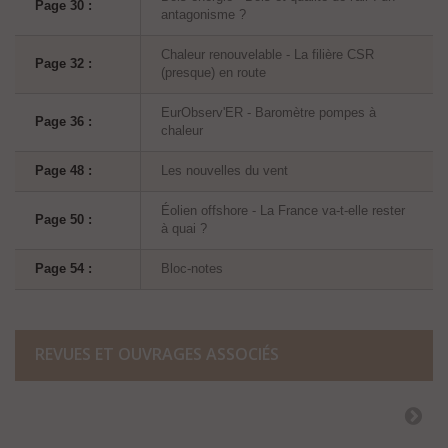
Page 30 :
antagonisme ?
Chaleur renouvelable - La filière CSR
Page 32 :
(presque) en route
EurObserv'ER - Baromètre pompes à
Page 36 :
chaleur
Page 48 :
Les nouvelles du vent
Éolien offshore - La France va-t-elle rester
Page 50 :
à quai ?
Page 54 :
Bloc-notes
REVUES ET OUVRAGES ASSOCIÉS