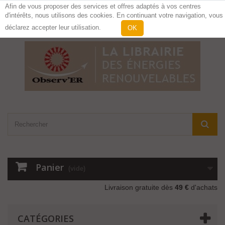
Afin de vous proposer des services et offres adaptés à vos centres
d'intérêts, nous utilisons des cookies. En continuant votre navigation, vous
Contactez-nous
Connexion
déclarez accepter leur utilisation.
OK
Panier
(vide)
Livraison gratuite dès
49 €
d'achats
CATÉGORIES