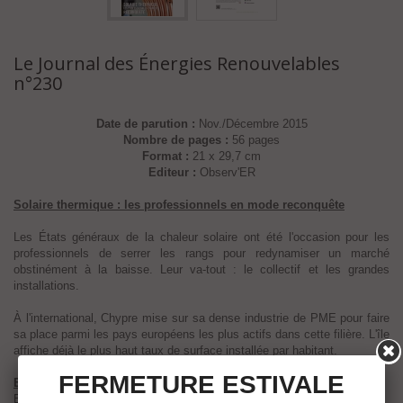
Le Journal des Énergies Renouvelables
n°230
Date de parution :
Nov./Décembre 2015
Nombre de pages :
56 pages
Format :
21 x 29,7 cm
Editeur :
Observ'ER
Solaire thermique : les professionnels en mode reconquête
Les États généraux de la chaleur solaire ont été l'occasion pour les
professionnels de serrer les rangs pour redynamiser un marché
obstinément à la baisse. Leur va-tout : le collectif et les grandes
installations.
À l'international, Chypre mise sur sa dense industrie de PME pour faire
sa place parmi les pays européens les plus actifs dans cette filière. L'île
affiche déjà le plus haut taux de surface installée par habitant.
FERMETURE ESTIVALE
EurObserv'ER :
Baromètre complet de la filière "Pompes à chaleur" pour l'année 2015.