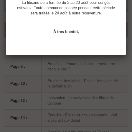
La librairie sera fermée du 3 au 23 août pour congés
estivaux. Toute commande passée pendant cette période
sera traitée le 24 août à notre réouverture.
SOMMAIRE
À très bientôt,
Page 4 :
L'essentiel de l'Actu
En débat - Pourquoi l’éolien terrestre ne
Page 6 :
décolle pas ?
En direct des labos - Pales : les voies de
Page 10 :
la déformation
Innovation - Le recyclage des fibres de
Page 12 :
carbone
Enquête - Éolien et chauves-souris : vrai
Page 14 :
enjeu et faux débat