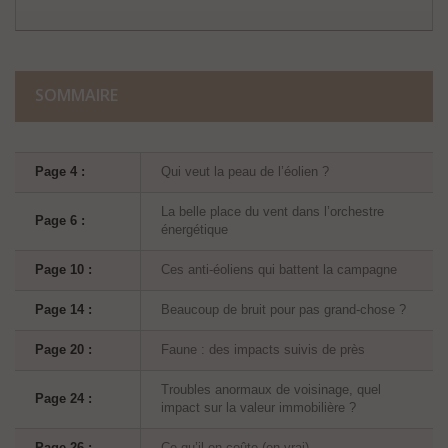
SOMMAIRE
Page 4 :
Qui veut la peau de l’éolien ?
La belle place du vent dans l’orchestre
Page 6 :
énergétique
Page 10 :
Ces anti-éoliens qui battent la campagne
Page 14 :
Beaucoup de bruit pour pas grand-chose ?
Page 20 :
Faune : des impacts suivis de près
Troubles anormaux de voisinage, quel
Page 24 :
impact sur la valeur immobilière ?
Page 26 :
Ce qu’il en coûte (en vrai)