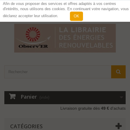
Afin de vous proposer des services et offres adaptés à vos centres
d'intérêts, nous utilisons des cookies. En continuant votre navigation, vous
Contactez-nous
Connexion
déclarez accepter leur utilisation.
OK
Panier
(vide)
Livraison gratuite dès
49 €
d'achats
CATÉGORIES