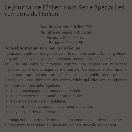
Le Journal de l'Éolien Hors-Série Spécial Les
rumeurs de l'Éolien
Date de parution :
Juillet 2019
Nombre de pages :
48 pages
Format :
21 x 29,7 cm
Editeur :
Observ'ER
Hors-série spécial les rumeurs de l'éolien
Inefficace, coûteux, dangereux pour la santé et pour la faune, polluant,
bruyant… L’éolien a parfois mauvaise presse. Conséquence, la filière
est vue par certains citoyens comme une source de nuisances
multiples, voire une arnaque pure et simple. Ce hors-série aux rumeurs
colportées sur l’éolien en réunissant l’ensemble des données
disponibles pour démonter les contrevérités qui circulent et répondre
point par point aux interrogations :
impact écologique des fondations en béton,
conséquences sur la santé et sur la faune,
incidence sur la valeur mobilière,
coûts et bénéfices économiques pour la société,
recyclabilité des matériaux…
Le magazine fait le tour de ces questions sans oublier de se pencher
sur les nombreux sujets sur lesquels la filière travaille activement.