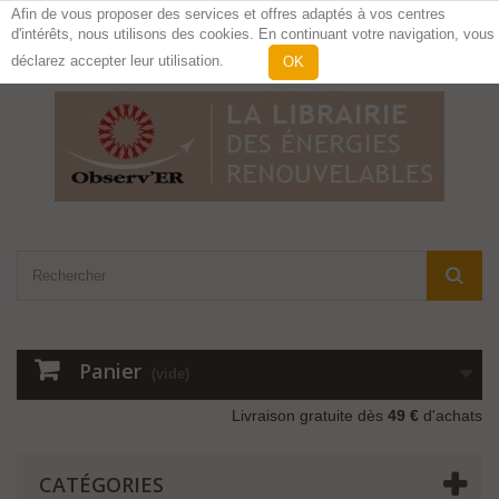
Afin de vous proposer des services et offres adaptés à vos centres
d'intérêts, nous utilisons des cookies. En continuant votre navigation, vous
Contactez-nous
Connexion
déclarez accepter leur utilisation.
OK
Panier
(vide)
Livraison gratuite dès
49 €
d'achats
CATÉGORIES