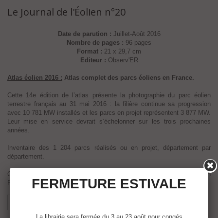
Le Journal de l'Éolien n°20
Date de parution :
Juillet-Août 2016
Nombre de pages :
96 pages
Format :
21 x 29,7 cm
Editeur :
Observ'ER
Atlas éolien 2016
:
Atlas complet des parcs éoliens en France.
Cette 14e édition de l’atlas présente la photographie du parc éolien
terrestre français au 31 mai 2016 : la filière continue sa progression
avec 10 781 MW installés et les parcs en projet représentent 3 877 MW.
Leur mise en service devrait s’échelonner sur les trois prochaines
années.
Inventaire des 1 204 parcs réalisés ou en projet, département par
département.
Ce numéro est livré avec le
poster de l’Atlas
des parcs éoliens en
FERMETURE ESTIVALE
France.
X
Partager
Google+
La librairie sera fermée du 3 au 23 août pour congés