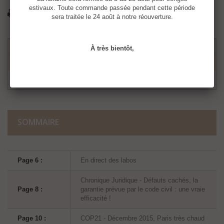
estivaux. Toute commande passée pendant cette période
Imprimer
sera traitée le 24 août à notre réouverture.
À très bientôt,
SOMMAIRE
Page 6 :
En direct des labos
Chronique Juridique - Défauts cachés, la
Page 8 :
garantie prévue par le code civil : une vraie
efficacité !
Page 10 :
COP21 - Décembre 2015, Paris très chaud