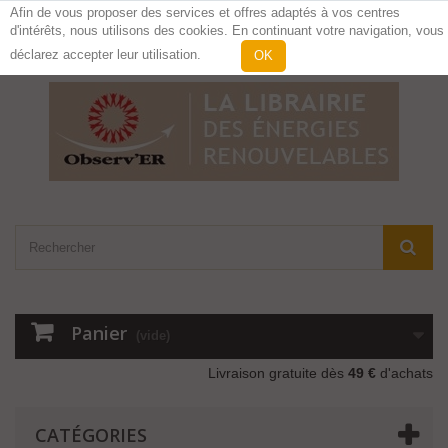
Afin de vous proposer des services et offres adaptés à vos centres
d'intérêts, nous utilisons des cookies. En continuant votre navigation, vous
Contactez-nous
Connexion
déclarez accepter leur utilisation.
OK
Panier
(vide)
Livraison gratuite dès
49 €
d'achats
CATÉGORIES