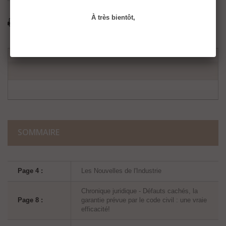
À très bientôt,
Imprimer
SOMMAIRE
Page 4 :
Les Nouvelles de l'Industrie
Chronique juridique - Défauts cachés, la
Page 8 :
garantie prévue par le code civil : une vraie
efficacité!