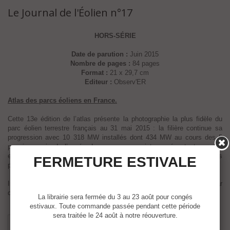
Le Journal de l'Éolien n°17
HORS-SÉRIE
Date de parution :
Juin 2015
Nombre de pages :
84 pages
Format :
21 x 29,7 cm
Editeur :
Observ'ER
Atlas des parcs éoliens en France.
Cette 13e édition de l’atlas présente la photographie la plus fidèle du
parc éolien terrestre français au 31 mai 2015 : la filière continue sa
progression avec 10 318 MW installés dont 434 MW au cours des 5
premiers mois de l’année. Les parcs en projets représentent quant à
eux 3 524 MW. Leur mise en service devrait s’étaler sur les trois
FERMETURE ESTIVALE
prochaines années.
Inventaire des 1 148 parcs réalisés ou en projet, département par
département.
La librairie sera fermée du 3 au 23 août pour congés
estivaux. Toute commande passée pendant cette période
sera traitée le 24 août à notre réouverture.
X
Partager
Google+