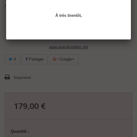
Abonnement
print + web
au
Journal de l'Éolien
, incluant :
5 numéros par an, dont 1 hors-série
traitant de la filière éolienne.
À très bientôt,
L'accès au
kiosque numérique
et aux
archives
(depuis 2018).
L'Actu des EnR
, une newsletter hebdomadaire qui vous tient
informé par e-mail des toutes dernières actualités des EnR.
www.journal-eolien.org
X
Partager
Google+
Imprimer
179,00 €
175,32 €
Quantité :