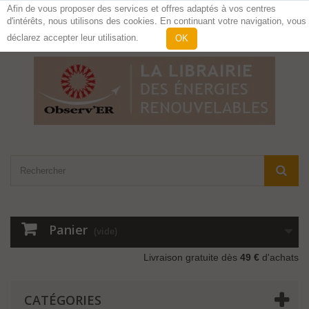
Afin de vous proposer des services et offres adaptés à vos centres
d'intérêts, nous utilisons des cookies. En continuant votre navigation, vous
Contactez-nous
Connexion
déclarez accepter leur utilisation.
OK
Panier
(vide)
Livraison gratuite dès
49 €
d'achats
CATÉGORIES