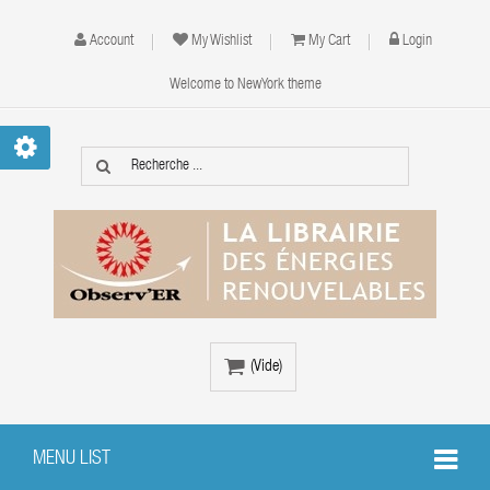
Account
My Wishlist
My Cart
Login
Welcome to NewYork theme
(vide)
MENU LIST