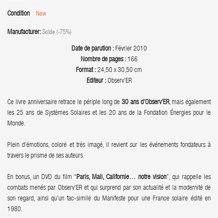
Condition
New
Manufacturer:
Solde (-75%)
Date de parution :
Février 2010
Nombre de pages :
166
Format :
24,50 x 30,50 cm
Editeur :
Observ'ER
Ce livre anniversaire retrace le périple long de
30 ans d’Observ’ER
, mais également
les 25 ans de Systèmes Solaires et les 20 ans de la Fondation Énergies pour le
Monde.
Plein d’émotions, coloré et très imagé, il revient sur les événements fondateurs à
travers le prisme de ses auteurs.
En bonus, un DVD du film “
Paris, Mali, Californie… notre vision
”, qui rappelle les
combats menés par Observ’ER et qui surprend par son actualité et la modernité de
son regard, ainsi qu’un fac-similé du Manifeste pour une France solaire édité en
1980.