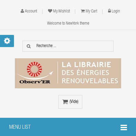
Account
My Wishlist
My Cart
Login
Welcome to NewYork theme
(vide)
MENU LIST