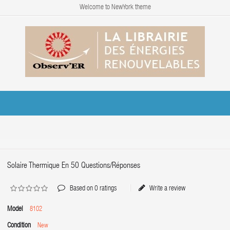
Welcome to NewYork theme
Solaire Thermique En 50 Questions/réponses
Based on
0
ratings
Write a review
Model
8102
Condition
New