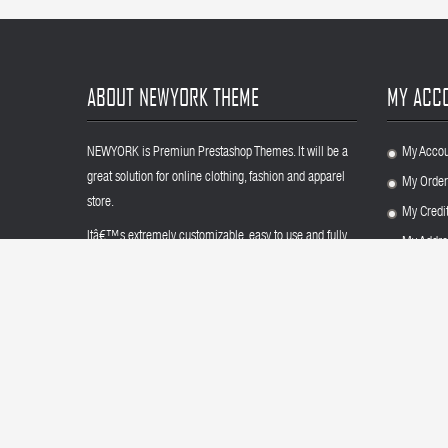
ABOUT NEWYORK THEME
MY ACC
NEWYORK is Premiun Prestashop Themes. It will be a
My Accou
.
great solution for online clothing, fashion and apparel
My Order
.
store.
My Credit
.
Itâ€™s extremely customizable, easy to use and fully
My Addre
.
responsive.
My Perso
.
BUY THIS THEME
Login
.