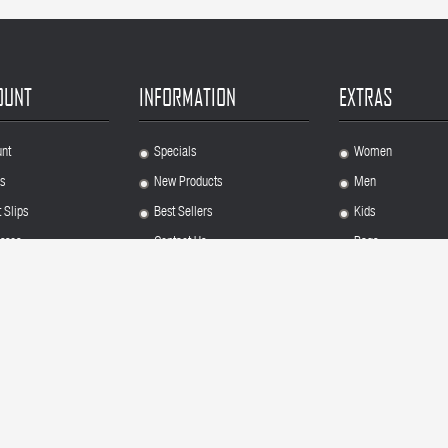
OUNT
INFORMATION
EXTRAS
nt
Specials
Women
.
.
s
New Products
Men
.
.
 Slips
Best Sellers
Kids
.
.
sses
Contact Us
Bags
.
.
nal Info
About Us
Shoes
.
.
Sitemap
Top Brands
.
.
Copyright Â© 2018
Field Themes
. All rights reserved.