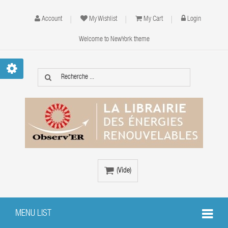
Account
My Wishlist
My Cart
Login
Welcome to NewYork theme
(vide)
MENU LIST