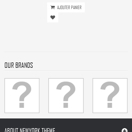
guide clair pour les artisans et les techniciens, ainsi que pour les concepteurs et les
architectes. Il est aussi l’ouvrage que doit acquérir tout propriétaire d’un équipement
photovoltaïque...
Learn more...
AJOUTER PANIER
OUR BRANDS